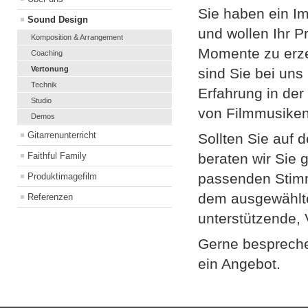
Sie haben ein Im
Sound Design
und wollen Ihr P
Komposition & Arrangement
Momente zu erz
Coaching
Vertonung
sind Sie bei uns
Technik
Erfahrung in de
Studio
von Filmmusiken
Demos
Gitarrenunterricht
Sollten Sie auf
Faithful Family
beraten wir Sie 
passenden Stimm
Produktimagefilm
dem ausgewählte
Referenzen
unterstützende, 
Gerne besprechen
ein Angebot.