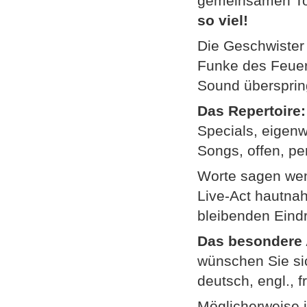
gemeinsamen To
so viel!
Die Geschwister 
Funke des Feuerw
Sound übersprin
Das Repertoire:
Specials, eigenwi
Songs, offen, per
Worte sagen we
Live-Act hautnah
bleibenden Eindr
Das besondere
wünschen Sie sic
deutsch, engl., f
Möglicherweise i